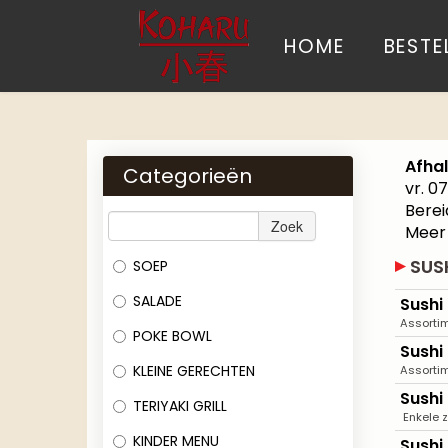
HOME
BESTE
Afha
Categorieën
vr. 0
Berei
Zoek
Meer
SUS
SOEP
SALADE
Sushi
Assortim
POKE BOWL
Sushi
KLEINE GERECHTEN
Assortim
Sushi
TERIYAKI GRILL
​Enkele z
KINDER MENU
Sushi