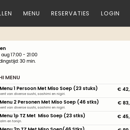
LLEN
MENU
RESERVATIES
LOGIN
len
7 aug
17:00 - 21:00
dingstijd: 30 min.
HI MENU
 Menu 1 Persoon Met Miso Soep (23 stuks)
€ 42
ent van diverse sushi, sashimi en nigiri.
 Menu 2 Personen Met Miso Soep (46 stks)
€ 83
ent van diverse sushi, sashimi en nigiri.
 Menu 1p TZ Met Miso Soep (23 stks)
€ 45
alm en tonijn.
 Menu 2p TZ Met Miso Soep(46 Stks)