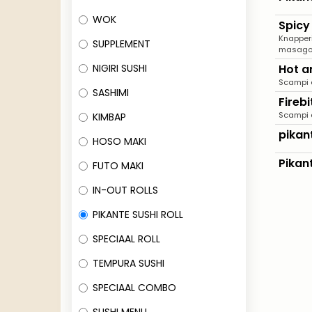
WOK
Spicy 
Knapperi
SUPPLEMENT
masago e
NIGIRI SUSHI
Hot a
Scampi e
SASHIMI
Firebi
Scampi e
KIMBAP
pikan
HOSO MAKI
Pikan
FUTO MAKI
IN-OUT ROLLS
PIKANTE SUSHI ROLL
SPECIAAL ROLL
TEMPURA SUSHI
SPECIAAL COMBO