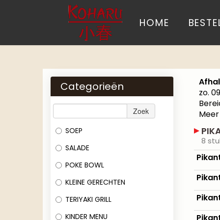
HOME
BESTE
Afha
Categorieën
zo. 0
Berei
Zoek
Meer
PIK
SOEP
8 stu
SALADE
Pikan
POKE BOWL
Pikan
KLEINE GERECHTEN
Pikan
TERIYAKI GRILL
KINDER MENU
Pikan