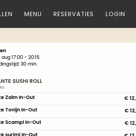
LLEN
MENU
RESERVATIES
LOGIN
len
9 aug
17:00 - 20:15
dingstijd: 30 min.
ANTE SUSHI ROLL
ks
te Zalm In-Out
€ 12
te Tonijn In-Out
€ 12
te Scampi In-Out
€ 12
te surimi In-Out
€ 12