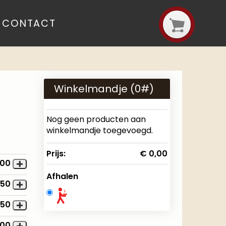
CONTACT
Winkelmandje (
0
#)
Nog geen producten aan
winkelmandje toegevoegd.
Prijs:
€ 0,00
,00
Afhalen
,50
,50
,00