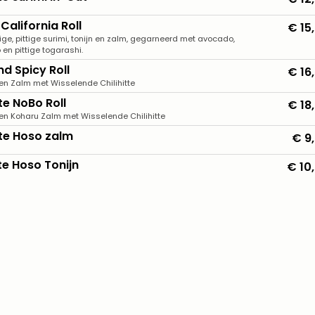
California Roll
€ 15
ge, pittige surimi, tonijn en zalm, gegarneerd met avocado,
n pittige togarashi.
nd Spicy Roll
€ 16
n Zalm met Wisselende Chilihitte
te NoBo Roll
€ 18
n Koharu Zalm met Wisselende Chilihitte
te Hoso zalm
€ 9
te Hoso Tonijn
€ 10