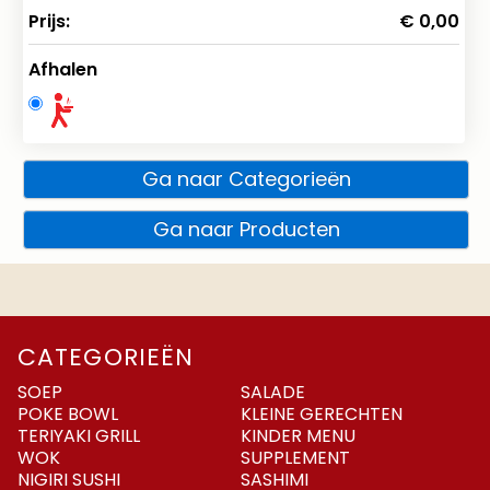
Prijs:
€ 0,00
Afhalen
Ga naar Categorieën
Ga naar Producten
CATEGORIEËN
SOEP
SALADE
POKE BOWL
KLEINE GERECHTEN
TERIYAKI GRILL
KINDER MENU
WOK
SUPPLEMENT
NIGIRI SUSHI
SASHIMI