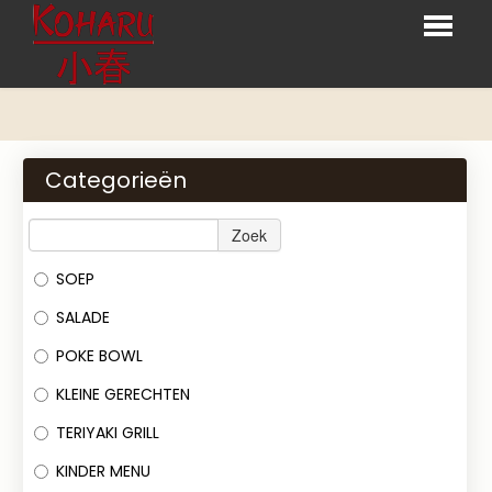
HOME
BESTELLEN
Categorieën
MENU
Zoek
RESERVATIES
SOEP
LOGIN
SALADE
CONTACT
POKE BOWL
KLEINE GERECHTEN
TERIYAKI GRILL
KINDER MENU